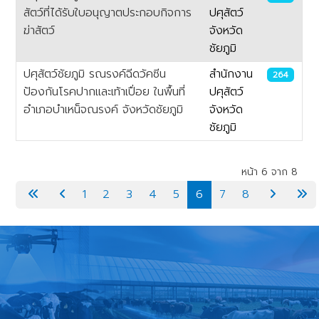
สัตว์ที่ได้รับใบอนุญาตประกอบกิจการ
ปศุสัตว์
ฆ่าสัตว์
จังหวัด
ชัยภูมิ
ปศุสัตว์ชัยภูมิ รณรงค์ฉีดวัคซีน
สำนักงาน
264
ป้องกันโรคปากเเละเท้าเปื่อย ในพื้นที่
ปศุสัตว์
อำเภอบำเหน็จณรงค์ จังหวัดชัยภูมิ
จังหวัด
ชัยภูมิ
เนื้อหา
หน้า 6 จาก 8
1
2
3
4
5
6
7
8