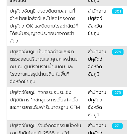
เทพสถิต
ชัยภูมิ
ปศุสัตว์ชัยภูมิ ตรวจติดตามสถานที่
สำนักงาน
301
จำหน่ายเนื้อสัตว์และไข่สดโครงการ
ปศุสัตว์
ปศุสัตว์ OK และติดตามโรงฆ่าสัตว์ที่
จังหวัด
ได้รับใบอนุญาตประกอบกิจการฆ่า
ชัยภูมิ
สัตว์
ปศุสัตว์ชัยภูมิ เก็บตัวอย่างและเข้า
สำนักงาน
279
ตรวจสอบปริมาณและคุณภาพน้ำนม
ปศุสัตว์
ดิบ ณ ศูนย์รวบรวมน้ำนมดิบ และ
จังหวัด
โรงงานแปรรูปน้ำนมดิบ ในพื้นที่
ชัยภูมิ
จังหวัดชัยภูมิ
ปศุสัตว์ชัยภูมิ กิจกรรมอบรมเชิง
สำนักงาน
275
ปฏิบัติการ "หลักสูตรการเลี้ยงโคเนื้อ
ปศุสัตว์
และการยกระดับฟาร์มมาตรฐาน GFM
จังหวัด
ชัยภูมิ
ปศุสัตว์ชัยภูมิ ร่วมจัดกิจกรรมเนื่องใน
สำนักงาน
271
งานวันดินโลก ปี 2568 ภายใต้
ปศุสัตว์