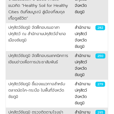
แนวคิด “Healthy Soil for Healthy
จังหวัด
Cities ดินที่สมบูรณ์ สู่เมืองที่สมดุล
ชัยภูมิ
เกื้อกูลชีวิต”
ปศุสัตว์ชัยภูมิ จัดฝึกอบรมอาสา
สำนักงาน
282
ปศุสัตว์ ณ สำนักงานปศุสัตว์อำเภอ
ปศุสัตว์
เมืองชัยภูมิ
จังหวัด
ชัยภูมิ
ปศุสัตว์ชัยภูมิ จัดฝึกอบรมเทคนิคการ
สำนักงาน
250
เขียนข่าวเพื่อการประชาสัมพันธ์
ปศุสัตว์
จังหวัด
ชัยภูมิ
ปศุสัตว์ชัยภูมิ ชี้แจงแนวทางสำหรับ
สำนักงาน
279
ตลาดนัดโค-กระบือ ในพื้นที่จังหวัด
ปศุสัตว์
ชัยภูมิ
จังหวัด
ชัยภูมิ
ปศุสัตว์ชัยภูมิ ตรวจติดตามโรงฆ่า
สำนักงาน
295