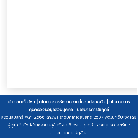
นโยบายเว็บไซต์
|
นโยบายการรักษาความมั่นคงปลอดภัย
|
นโยบายการ
คุ้มครองข้อมูลส่วนบุคคล
|
นโยบายการใช้คุ้กกี้
สงวนลิขสิทธิ์ พ.ศ. 2568 ตามพระราชบัญญัติลิขสิทธิ์ 2537 พัฒนาเว็บไซต์โดย
ผู้ดูแลเว็บไซต์สำนักงานปศุสัตว์เขต 3 กรมปศุสัตว์ : ส่วนยุทธศาสตร์และ
สารสนเทศการปศุสัตว์