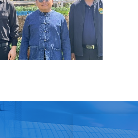
อการพิจารณาวาระการประชุมคณะอนุกรรมการส่งเสริมและพัฒนาคุณภาพ ชีวิตคนพ
ิดตามการดำเนินงาน