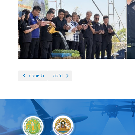
เนื้อหาก่อนหน้า: ปศุสัตว์อำนาจ!!! ร่วมประชุมคณะทำงานเพื่
เนื้อหาถัดไป: ปศุสัตว์อำนาจ!!!ตรวจเยี่ยมและต
ก่อนหน้า
ต่อไป