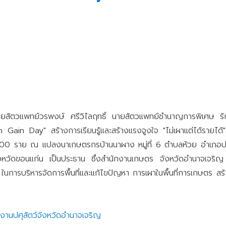
ยสัตวแพทย์วรพงษ์ ศรีวิไลฤทธิ์ นายสัตวแพทย์ชำนาญการพิเศษ รั
ain Day" สร้างการเรียนรู้และสร้างแรงจูงใจ "ไม่เผาแต่ได้รายได้"
0 ราย ณ แปลงนาเกษตรกรบ้านนาผาง หมู่ที่ 6 ตำบลห้วย อำเภอปท
ัดขอนแก่น เป็นประธาน ซึ่งสำนักงานเกษตร จังหวัดอำนาจเจริญ มีวัต
การบริหารจัดการพื้นที่และแก้ไขปัญหา การเผาในพื้นที่การเกษตร สร้า
งานปศุสัตว์จังหวัดอำนาจเจริญ