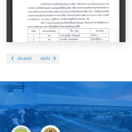
เนื้อหาก่อนหน้า: รับสมัครพนักงานราชการ ตำแหน่งเจ้าหน้าที่ระบบงาน
เนื้อหาถัดไป: ประกาศรายชื่อผู้มีสิทธิสอบคัดเลือกเ
ก่อนหน้า
ต่อไป