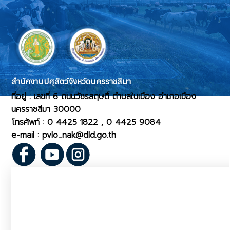
สำนักงานปศุสัตว์จังหวัดนครราชสีมา
ที่อยู่ : เลขที่ 6 ถนนวัชรสฤษดิ์ ตำบลในเมือง อำเภอเมือง
นครราชสีมา 30000
โทรศัพท์ : 0 4425 1822 , 0 4425 9084
e-mail : pvlo_nak@dld.go.th