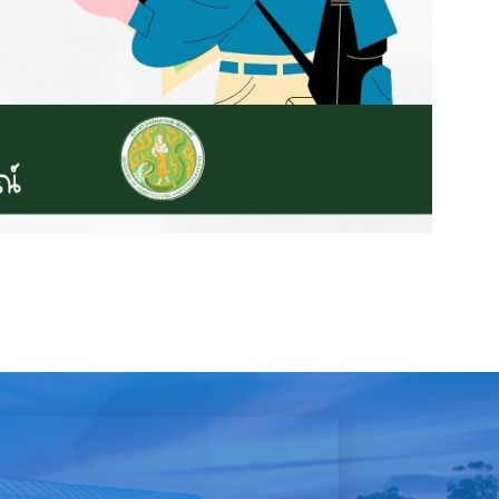
า ในพื้นที่อำเภอน้ำขุ่น