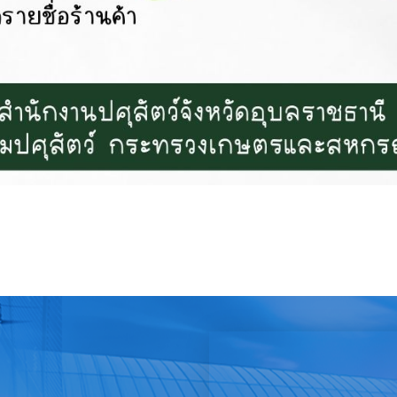
้ยงสัตว์เลี้ยง ที่ได้รับผลกระทบจากสถานการณ์ไม่สงบบริเวณชายแดนไทย–กัมพูช