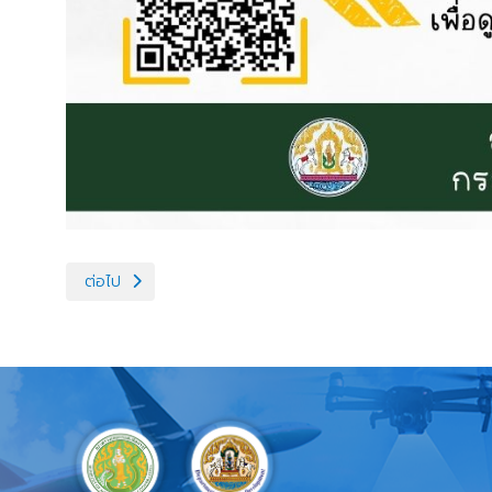
เนื้อหาถัดไป: ปศุสัตว์อุบลฯ มอบอาหารสุนัข–แมว แก่ราษฎรผู้เลี
ต่อไป