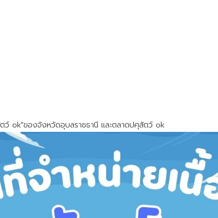
ศุสัตว์ ok"ของจังหวัดอุบลราชธานี และตลาดปศุสัตว์ ok