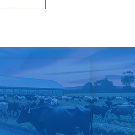
ัดสุรินทร์ ประจำวันที่ 16 ธันวาคม 2568