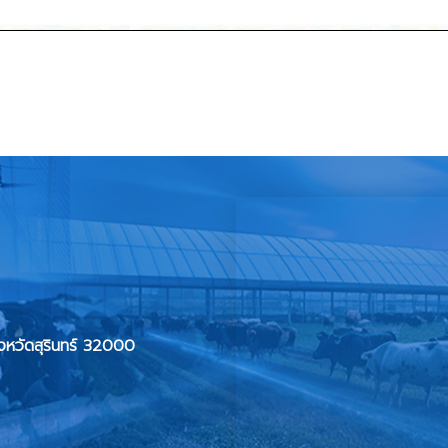
ทำการฉีดวัคซีนป้องกันโรคพิษสุนัขบ้าให้แก่สัตว์ควบคุมโดยไม่เสียค่าธรรมเนียม
หลือผู้ประสบภัยด้านปศุสัตว์จากผลกระทบการสู้รบชายแดนไทย- กัมพูชา จังหว
ังหวัดสุรินทร์ 32000