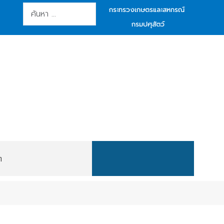
การค้นหา
กระทรวงเกษตรและสหกรณ์
กรมปศุสัตว์
ต