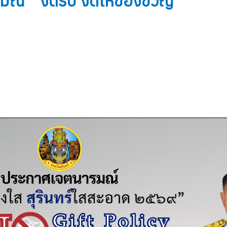
รมณ์ "'งดรับ งดให้ของขวัญ"