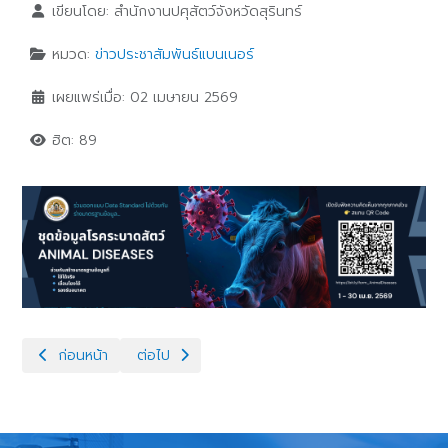
เขียนโดย:
สำนักงานปศุสัตว์จังหวัดสุรินทร์
หมวด:
ข่าวประชาสัมพันธ์แบนเนอร์
เผยแพร่เมื่อ: 02 เมษายน 2569
ฮิต: 89
เนื้อหาก่อนหน้า: เสด็จสู่ทิพยศาลัย สมเด็จพระเจ้าลูกเธอ เจ้าฟ้าพัชร
เนื้อหาถัดไป: หนังสือข้อมูลจำนวนปศุสัตว์ในประเทศไ
ก่อนหน้า
ต่อไป