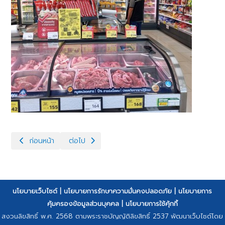
เนื้อหาก่อนหน้า: ปศุสัตว์ลงพื้นที่ช่วยแนวหน้ากำจัดสัตว์พาหะในฐานปฏิบ
เนื้อหาถัดไป: ตรวจสอบห้องเย็น และสถานที่เก็บสินค้
ก่อนหน้า
ต่อไป
นโยบายเว็บไซต์
|
นโยบายการรักษาความมั่นคงปลอดภัย
|
นโยบายการ
คุ้มครองข้อมูลส่วนบุคคล
|
นโยบายการใช้คุ้กกี้
สงวนลิขสิทธิ์ พ.ศ. 2568 ตามพระราชบัญญัติลิขสิทธิ์ 2537 พัฒนาเว็บไซต์โดย