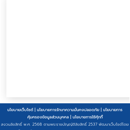
นโยบายเว็บไซต์
|
นโยบายการรักษาความมั่นคงปลอดภัย
|
นโยบายการ
คุ้มครองข้อมูลส่วนบุคคล
|
นโยบายการใช้คุ้กกี้
สงวนลิขสิทธิ์ พ.ศ. 2568 ตามพระราชบัญญัติลิขสิทธิ์ 2537 พัฒนาเว็บไซต์โดย